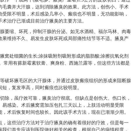
的毛囊并大汗腺，达到消除腋臭的效果。此方法，创伤小、手术
动受限不明显，术后感染几率小、瘢痕也不明显，无功能影响，
手术治疗已渐成目前治疗腋臭的主要方法。
腺萎缩、坏死，抑制汗腺的分泌。如无水酒精、福尔马林、肉毒
效果维持不久、易发生皮肤坏死或局部痛性结节等不适。腋臭产
窝处细菌的生长;涂抹吸附剂吸附形成的脂肪酸;涂擦抗氧化剂
味。常用有搽新霉素软膏、爽身粉、西施兰露等，但这些方法都是
。
等破坏腋毛区的大汗腺体，并通过皮肤瘢痕组织的形成来阻断腺
间短，复发率高，同时瘢痕也比较明显。
切除，虽疗效可靠，腋臭治疗彻底。但缺点是创伤大、伤口长，
、易感染。术后腋窝需加压包扎三天以上，上肢活动明显受限
能，术后恢复时间也较长。因此该手术方法，现在已渐渐少用。
，这些治疗方法对于治疗腋臭的确有着很好的疗效，但是每一
病我们首先应该到医院做好相关的检查，根据自己的病情程度，