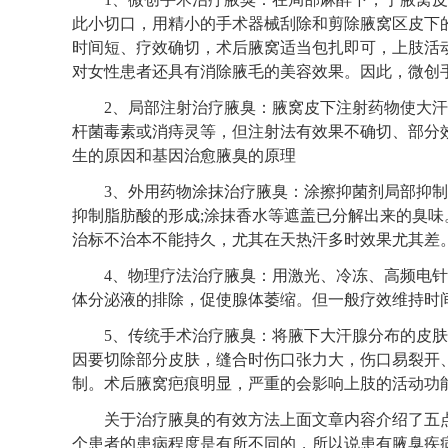
此小切口，用精小的手术器械刮除和剪除腋窝区皮下
时间短、疗效确切，术后腋窝适当包扎即可，上肢活
对女性患者还具有消除腋毛的美容效果。因此，微创
2、局部注射治疗腋臭：腋窝皮下注射药物使大汗
杆菌毒素或消痔灵等，但注射法有效果不确切、部分
生的原因和基因治愈腋臭的原理
3、外用药物涂抹治疗腋臭：涂擦抑菌剂局部抑制腋
抑制脂肪酸的形成;涂抹香水等遮盖已分解出来的臭
治标不治本不能持久，尤其在天热汗多时效果尤其差
4、物理疗法治疗腋臭：用激光、冷冻、高频电针
体分泌液的排除，促使腺体萎缩。但一般疗效维持时
5、传统手术治疗腋臭：将腋下大汗腺分布的皮肤
因要切除部分皮肤，缝合时伤口张力大，伤口易裂开
制。术后腋窝疤痕明显，严重的会影响上肢的活动功
关于治疗腋臭的有效方法上面文章内容介绍了五点
个患者的患病程度是有所不同的，所以说患有腋臭疾