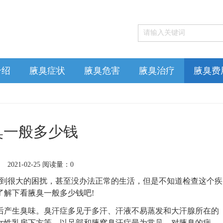
介绍
腋臭症状
腋臭危害
腋臭治疗
腋臭费
臭一般多少钱
2021-02-25 阅读量：0
到很大的困扰，甚至没办法正常的生活，但是不知道检查这个疾
了解下看腋臭一般多少钱吧!
产生臭味。臭汗症多见于多汗、汗液不易蒸发和大汗腺所在的
女性乳房下方等，以足部和腋窝臭汗症最为常见。对腋臭的病