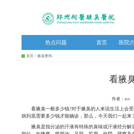
热点问题
首页
医院
首页
>
腋臭费用
-
看腋
作者：xcc 
看腋臭一般多少钱?对于腋臭的人来说生活上会受
病到底需要多少钱才能确诊，那么，今天我们一起来
腋臭是指分泌的汗液有特殊的臭味或汗液经分解后
部位，如腋窝、腹股沟、足部、肛周、外阴、脐窝及